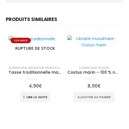
PRODUITS SIMILAIRES
TOP VENTE
RUPTURE DE STOCK
ALIMENTAIRES
,
DÉCORATION
,
PRODUITS DIVERS
,
PRODUITS NATURELS
ALIMENTAIRES
,
PLANTES
Tasse traditionnelle marocaine
Costus marin – 100 % naturel – 20gr
0
sur 5
0
sur 5
4,90
€
8,90
€
H
LIRE LA SUITE
AJOUTER AU PANIER