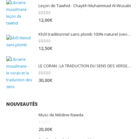
Leçon de Tawhid - Chaykh Muhammad Al-Wusabi
5.00
sur 5
12,00
€
Khôl traditionnel sans plomb 100% naturel (vendu avec son mirwed)
4.82
sur 5
12,50
€
LE CORAN ; LA TRADUCTION DU SENS DES VERSET - EDITION TAWBAH
5.00
sur 5
30,00
€
NOUVEAUTÉS
Musc de Médine Rawda
0
sur 5
20,00
€