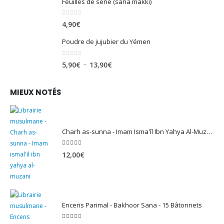
Feuilles de séné (sana makki)
0
sur 5
4,90
€
Poudre de jujubier du Yémen
0
sur 5
Plage
–
5,90
€
13,90
€
de
prix :
MIEUX NOTÉS
5,90€
à
13,90€
Charh as-sunna - Imam Isma'îl Ibn Yahya Al-Muzanî
5.00
sur 5
12,00
€
Encens Parimal - Bakhoor Sana - 15 Bâtonnets