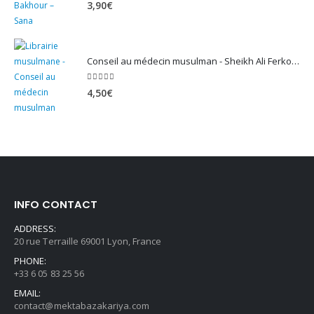
5.00
sur 5
3,90
€
Conseil au médecin musulman - Sheikh Ali Ferkous
5.00
sur 5
4,50
€
INFO CONTACT
ADDRESS:
20 rue Terraille 69001 Lyon, France
PHONE:
+33 6 05 83 25 56
EMAIL:
contact@mektabazakariya.com