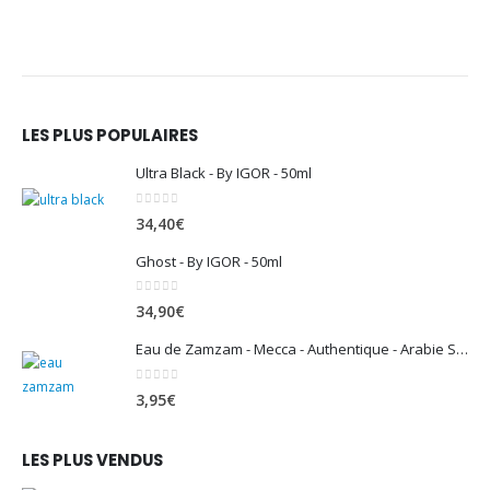
LES PLUS POPULAIRES
Ultra Black - By IGOR - 50ml
0
sur 5
34,40
€
Ghost - By IGOR - 50ml
0
sur 5
34,90
€
Eau de Zamzam - Mecca - Authentique - Arabie Saoudite - 500 ml
0
sur 5
3,95
€
LES PLUS VENDUS