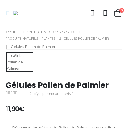
0
ACCUEIL
BOUTIQUE MEKTABA ZAKARIYA
PRODUITS NATURELS
,
PLANTES
GÉLULES POLLEN DE PALMIER
Gélules Pollen de Palmier
( Il n’y a pas encore d’avis. )
0
Sur 5
11,90
€
Découvrez les gélules de Pollen de Palmier, une solution