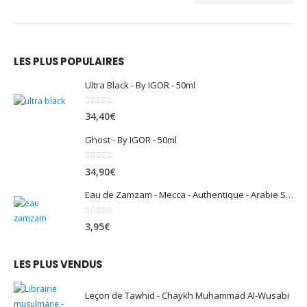
LES PLUS POPULAIRES
Ultra Black - By IGOR - 50ml
0
sur 5
34,40
€
Ghost - By IGOR - 50ml
0
sur 5
34,90
€
Eau de Zamzam - Mecca - Authentique - Arabie Saoudite - 500 ml
0
sur 5
3,95
€
LES PLUS VENDUS