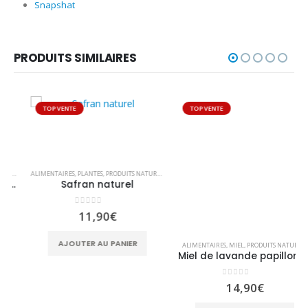
Snapshat
PRODUITS SIMILAIRES
TOP VENTE
TOP VENTE
ALIMENTAIRES
,
PLANTES
,
PRODUITS NATURELS
ALIMENTAIRES
,
MIEL
,
PRODUITS NATURELS
Safran naturel
Miel de lavande papillon 250g – Baron & Co
0
sur 5
0
sur 5
11,90
€
14,90
€
AJOUTER AU PANIER
AJOUTER AU PANIER