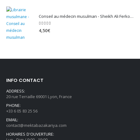
5.00
sur 5
3,90
€
Conseil au médecin musulman - Sheikh Ali Ferkous
5.00
sur 5
4,50
€
INFO CONTACT
ADDRESS:
20 rue Terraille 69001 Lyon, France
PHONE:
+33 6 05 83 25 56
EMAIL: