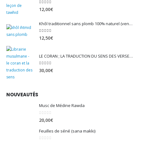
Leçon de Tawhid - Chaykh Muhammad Al-Wusabi
5.00
sur 5
12,00
€
Khôl traditionnel sans plomb 100% naturel (vendu avec son mirwed)
4.82
sur 5
12,50
€
LE CORAN ; LA TRADUCTION DU SENS DES VERSET - EDITION TAWBAH
5.00
sur 5
30,00
€
NOUVEAUTÉS
Musc de Médine Rawda
0
sur 5
20,00
€