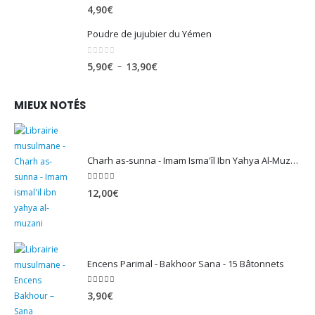
Feuilles de séné (sana makki)
0
sur 5
4,90
€
Poudre de jujubier du Yémen
0
sur 5
Plage
–
5,90
€
13,90
€
de
prix :
MIEUX NOTÉS
5,90€
à
13,90€
Charh as-sunna - Imam Isma'îl Ibn Yahya Al-Muzanî
5.00
sur 5
12,00
€
Encens Parimal - Bakhoor Sana - 15 Bâtonnets