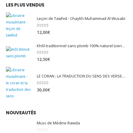
LES PLUS VENDUS
Leçon de Tawhid - Chaykh Muhammad Al-Wusabi
5.00
sur 5
12,00
€
Khôl traditionnel sans plomb 100% naturel (vendu avec son mirwed)
4.82
sur 5
12,50
€
LE CORAN ; LA TRADUCTION DU SENS DES VERSET - EDITION TAWBAH
5.00
sur 5
30,00
€
NOUVEAUTÉS
Musc de Médine Rawda