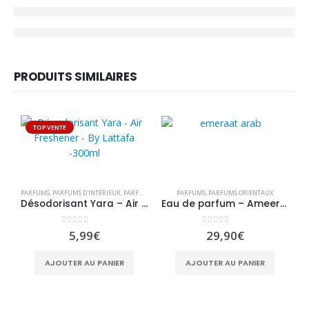
PRODUITS SIMILAIRES
TOP VENTE
PARFUMS
,
PARFUMS D'INTÉRIEUR
,
PARFUMS ORIENTAUX
PARFUMS
,
PRODUITS DIVERS
,
PARFUMS ORIENTAUX
Désodorisant Yara – Air Freshener – By Lattafa -300ml
Eau de parfum – Ameerat al arab asdaaf – By Lattafa – 100ml
0
sur 5
0
sur 5
5,99
€
29,90
€
AJOUTER AU PANIER
AJOUTER AU PANIER