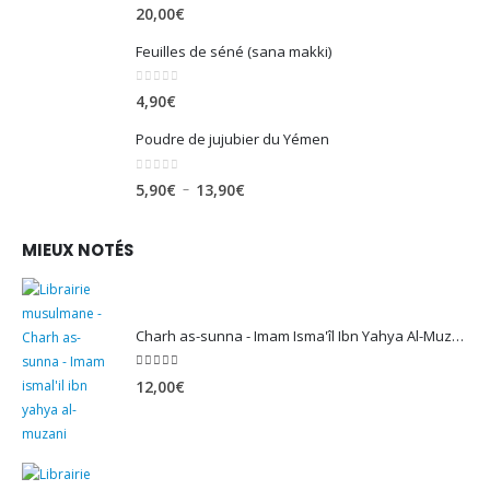
0
sur 5
20,00
€
Feuilles de séné (sana makki)
0
sur 5
4,90
€
Poudre de jujubier du Yémen
0
sur 5
Plage
–
5,90
€
13,90
€
de
prix :
MIEUX NOTÉS
5,90€
à
13,90€
Charh as-sunna - Imam Isma'îl Ibn Yahya Al-Muzanî
5.00
sur 5
12,00
€