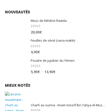
NOUVEAUTÉS
Musc de Médine Rawda
0
sur 5
20,00
€
Feuilles de séné (sana makki)
0
sur 5
4,90
€
Poudre de jujubier du Yémen
0
sur 5
Plage
–
5,90
€
13,90
€
de
prix :
MIEUX NOTÉS
5,90€
à
13,90€
Charh as-sunna - Imam Isma'îl Ibn Yahya Al-Muzanî