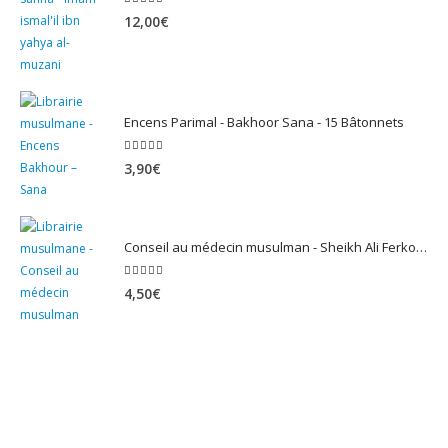
5.00
sur 5
12,00
€
Encens Parimal - Bakhoor Sana - 15 Bâtonnets
5.00
sur 5
3,90
€
Conseil au médecin musulman - Sheikh Ali Ferkous
5.00
sur 5
4,50
€