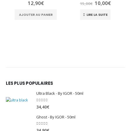
5.00
sur 5
5.00
sur 5
Le
Le
12,90
€
10,00
€
15,00
€
prix
prix
initial
actuel
AJOUTER AU PANIER
LIRE LA SUITE
était :
est :
15,00€.
10,00€.
LES PLUS POPULAIRES
Ultra Black - By IGOR - 50ml
0
sur 5
34,40
€
Ghost - By IGOR - 50ml
0
sur 5
34,90
€