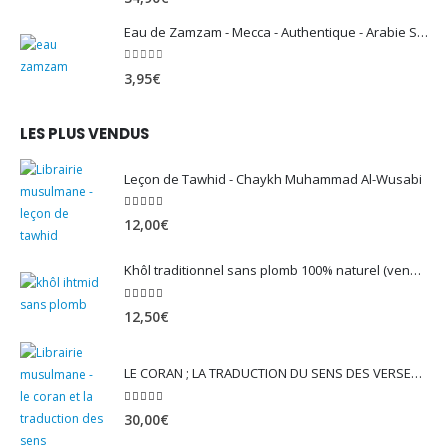
Eau de Zamzam - Mecca - Authentique - Arabie Saoudite - 500 ml
0
sur 5
3,95
€
LES PLUS VENDUS
Leçon de Tawhid - Chaykh Muhammad Al-Wusabi
5.00
sur 5
12,00
€
Khôl traditionnel sans plomb 100% naturel (vendu avec son mirwed)
4.82
sur 5
12,50
€
LE CORAN ; LA TRADUCTION DU SENS DES VERSET - EDITION TAWBAH
5.00
sur 5
30,00
€