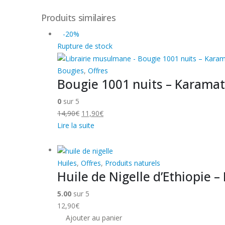
Produits similaires
-20%
Rupture de stock
Bougies
,
Offres
Bougie 1001 nuits – Karamat
0
sur 5
Le
Le
14,90
€
11,90
€
prix
prix
Lire la suite
initial
actuel
était :
est :
14,90€.
11,90€.
Huiles
,
Offres
,
Produits naturels
Huile de Nigelle d’Ethiopie –
5.00
sur 5
12,90
€
Ajouter au panier