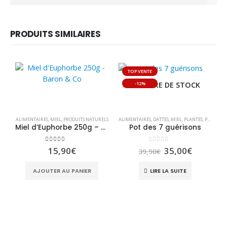
PRODUITS SIMILAIRES
TOP VENTE
-12%
RUPTURE DE STOCK
ALIMENTAIRES
,
MIEL
,
PRODUITS NATURELS
ALIMENTAIRES
,
DATTES
,
MIEL
,
PLANTES
,
PRODUITS DIVERS
Miel d’Euphorbe 250g – Baron & Co
Pot des 7 guérisons
4.50
sur 5
0
sur 5
Le
Le
15,90
€
35,00
€
39,90
€
prix
prix
initial
actuel
AJOUTER AU PANIER
LIRE LA SUITE
était :
est :
39,90€.
35,00€.