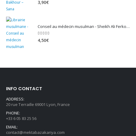
5.00
sur 5
3,90
€
Conseil au médecin musulman - Sheikh Ali Ferkous
5.00
sur 5
4,50
€
INFO CONTACT
ADDRESS:
20 rue Terraille 69001 Lyon, France
PHONE:
+33 6 05 83 25 56
EMAIL:
contact@mektabazakariya.com