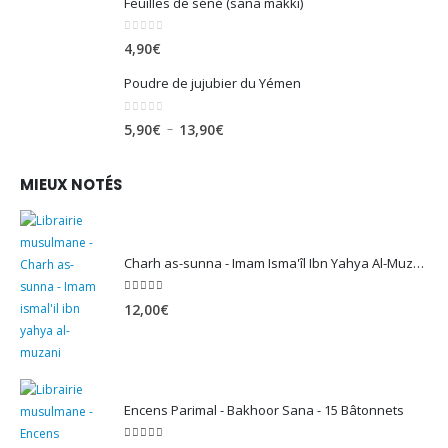
Feuilles de séné (sana makki)
0
sur 5
4,90
€
Poudre de jujubier du Yémen
0
sur 5
Plage
–
5,90
€
13,90
€
de
prix :
MIEUX NOTÉS
5,90€
à
13,90€
Charh as-sunna - Imam Isma'îl Ibn Yahya Al-Muzanî
5.00
sur 5
12,00
€
Encens Parimal - Bakhoor Sana - 15 Bâtonnets