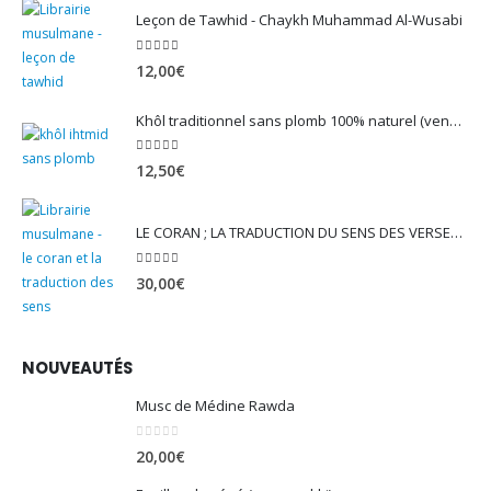
Leçon de Tawhid - Chaykh Muhammad Al-Wusabi
5.00
sur 5
12,00
€
Khôl traditionnel sans plomb 100% naturel (vendu avec son mirwed)
4.82
sur 5
12,50
€
LE CORAN ; LA TRADUCTION DU SENS DES VERSET - EDITION TAWBAH
5.00
sur 5
30,00
€
NOUVEAUTÉS
Musc de Médine Rawda
0
sur 5
20,00
€