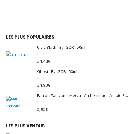
LES PLUS POPULAIRES
Ultra Black - By IGOR - 50ml
0
sur 5
34,40
€
Ghost - By IGOR - 50ml
0
sur 5
34,90
€
Eau de Zamzam - Mecca - Authentique - Arabie Saoudite - 500 ml
0
sur 5
3,95
€
LES PLUS VENDUS