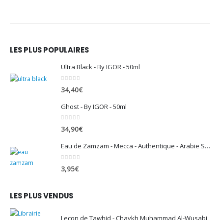
LES PLUS POPULAIRES
Ultra Black - By IGOR - 50ml
0
sur 5
34,40
€
Ghost - By IGOR - 50ml
0
sur 5
34,90
€
Eau de Zamzam - Mecca - Authentique - Arabie Saoudite - 500 ml
0
sur 5
3,95
€
LES PLUS VENDUS
Leçon de Tawhid - Chaykh Muhammad Al-Wusabi