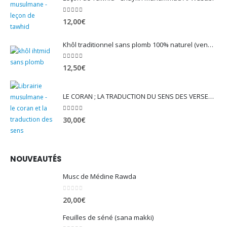
5.00
sur 5
12,00
€
Khôl traditionnel sans plomb 100% naturel (vendu avec son mirwed)
4.82
sur 5
12,50
€
LE CORAN ; LA TRADUCTION DU SENS DES VERSET - EDITION TAWBAH
5.00
sur 5
30,00
€
NOUVEAUTÉS
Musc de Médine Rawda
0
sur 5
20,00
€
Feuilles de séné (sana makki)