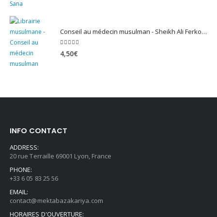
Conseil au médecin musulman - Sheikh Ali Ferkous
5.00
sur 5
4,50
€
INFO CONTACT
ADDRESS:
20 rue Terraille 69001 Lyon, France
PHONE:
+33 6 05 83 25 56
EMAIL:
contact@mektabazakariya.com
HORAIRES D'OUVERTURE: