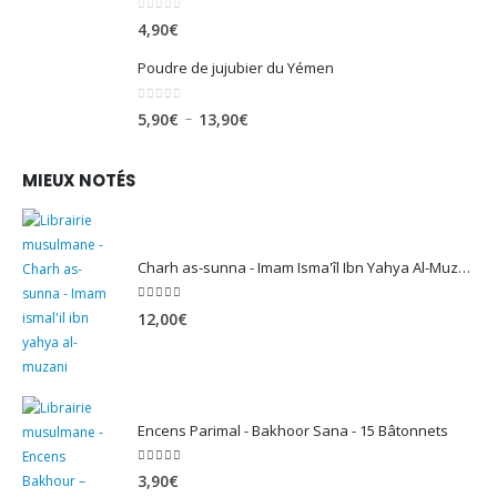
0
sur 5
4,90
€
Poudre de jujubier du Yémen
0
sur 5
Plage
–
5,90
€
13,90
€
de
prix :
MIEUX NOTÉS
5,90€
à
13,90€
Charh as-sunna - Imam Isma'îl Ibn Yahya Al-Muzanî
5.00
sur 5
12,00
€
Encens Parimal - Bakhoor Sana - 15 Bâtonnets
5.00
sur 5
3,90
€