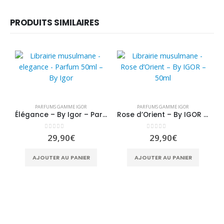
PRODUITS SIMILAIRES
PARFUMS GAMME IGOR
PARFUMS GAMME IGOR
Élégance – By Igor – Parfum 50ml
Rose d’Orient – By IGOR – 50ml
0
sur 5
0
sur 5
29,90
€
29,90
€
AJOUTER AU PANIER
AJOUTER AU PANIER