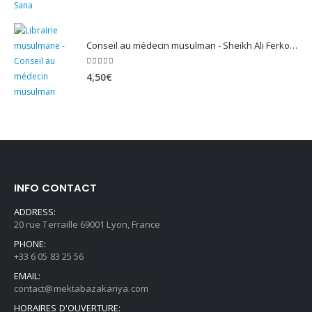
Conseil au médecin musulman - Sheikh Ali Ferkous
5.00
sur 5
4,50
€
INFO CONTACT
ADDRESS:
20 rue Terraille 69001 Lyon, France
PHONE:
+33 6 05 83 25 56
EMAIL:
contact@mektabazakariya.com
HORAIRES D'OUVERTURE: