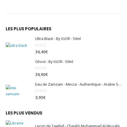
LES PLUS POPULAIRES
Ultra Black - By IGOR - 50ml
0
sur 5
34,40
€
Ghost - By IGOR - 50ml
0
sur 5
34,90
€
Eau de Zamzam - Mecca - Authentique - Arabie Saoudite - 500 ml
0
sur 5
3,95
€
LES PLUS VENDUS
Leçon de Tawhid - Chaykh Muhammad Al-Wusabi