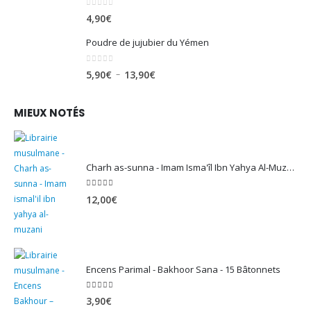
0
sur 5
4,90
€
Poudre de jujubier du Yémen
0
sur 5
Plage
–
5,90
€
13,90
€
de
prix :
MIEUX NOTÉS
5,90€
à
13,90€
Charh as-sunna - Imam Isma'îl Ibn Yahya Al-Muzanî
5.00
sur 5
12,00
€
Encens Parimal - Bakhoor Sana - 15 Bâtonnets
5.00
sur 5
3,90
€