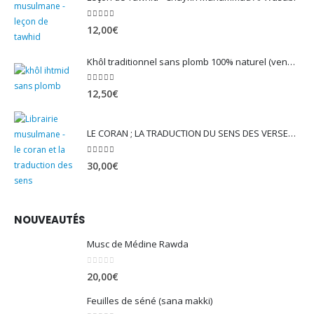
5.00
sur 5
12,00
€
Khôl traditionnel sans plomb 100% naturel (vendu avec son mirwed)
4.82
sur 5
12,50
€
LE CORAN ; LA TRADUCTION DU SENS DES VERSET - EDITION TAWBAH
5.00
sur 5
30,00
€
NOUVEAUTÉS
Musc de Médine Rawda
0
sur 5
20,00
€
Feuilles de séné (sana makki)