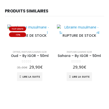
PRODUITS SIMILAIRES
TOP VENTE
-15%
RUPTURE DE STOCK
RUPTURE DE STOCK
OFFRES
,
PARFUMS GAMME IGOR
PARFUMS GAMME IGOR
Oud – By IGOR – 50ml
Sahara – By IGOR – 50ml
0
sur 5
0
sur 5
Le
Le
29,90
€
29,90
€
35,00
€
prix
prix
initial
actuel
LIRE LA SUITE
LIRE LA SUITE
était :
est :
35,00€.
29,90€.