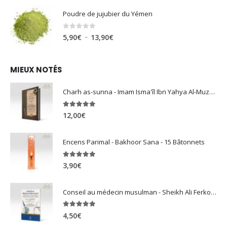
Poudre de jujubier du Yémen
0
sur 5
Plage
–
5,90
€
13,90
€
de
prix :
MIEUX NOTÉS
5,90€
à
Charh as-sunna - Imam Isma'îl Ibn Yahya Al-Muzanî
13,90€
5.00
sur 5
12,00
€
Encens Parimal - Bakhoor Sana - 15 Bâtonnets
5.00
sur 5
3,90
€
Conseil au médecin musulman - Sheikh Ali Ferkous
5.00
sur 5
4,50
€