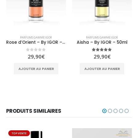
PARFUMS GAMME IGOR
PARFUMS GAMME IGOR
Rose d’Orient – By IGOR – 50ml
Aisha – By IGOR – 50ml
0
sur 5
5.00
sur 5
29,90
€
29,90
€
AJOUTER AU PANIER
AJOUTER AU PANIER
PRODUITS SIMILAIRES
TOP VENTE