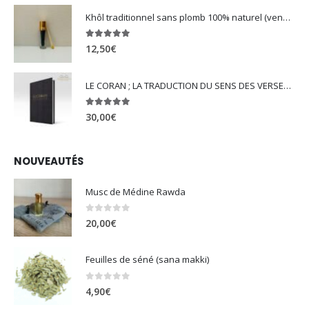
Khôl traditionnel sans plomb 100% naturel (vendu avec son mirwed)
4.82
sur 5
12,50
€
LE CORAN ; LA TRADUCTION DU SENS DES VERSET - EDITION TAWBAH
5.00
sur 5
30,00
€
NOUVEAUTÉS
Musc de Médine Rawda
0
sur 5
20,00
€
Feuilles de séné (sana makki)
0
sur 5
4,90
€