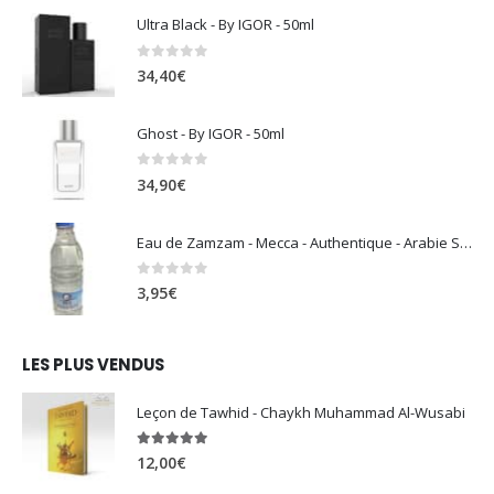
Ultra Black - By IGOR - 50ml
0
sur 5
34,40
€
Ghost - By IGOR - 50ml
0
sur 5
34,90
€
Eau de Zamzam - Mecca - Authentique - Arabie Saoudite - 500 ml
0
sur 5
3,95
€
LES PLUS VENDUS
Leçon de Tawhid - Chaykh Muhammad Al-Wusabi
5.00
sur 5
12,00
€