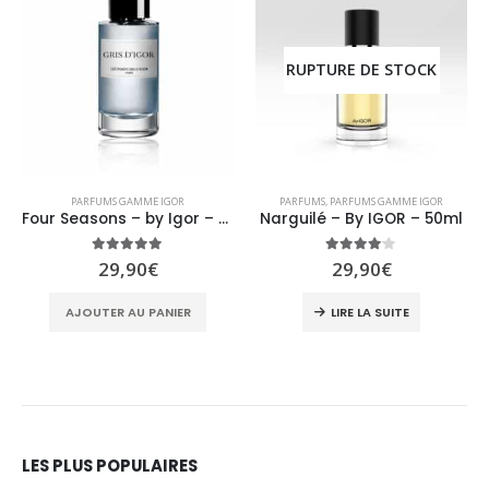
RUPTURE DE STOCK
PARFUMS GAMME IGOR
PARFUMS
,
PARFUMS GAMME IGOR
Four Seasons – by Igor – 50ml
Narguilé – By IGOR – 50ml
5.00
sur 5
4.00
sur 5
29,90
€
29,90
€
AJOUTER AU PANIER
LIRE LA SUITE
LES PLUS POPULAIRES