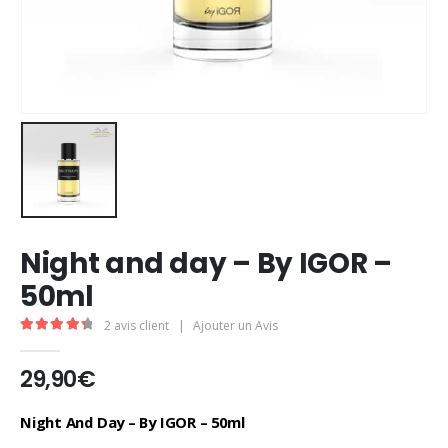
Night and day – By IGOR –
50ml
2
avis client
|
Ajouter un Avis
4.50
Sur 5
29,90
€
Night And Day – By IGOR – 50ml