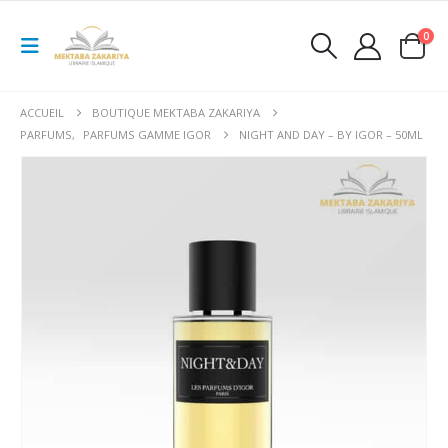
0
ACCUEIL
BOUTIQUE MEKTABA ZAKARIYA
PARFUMS
,
PARFUMS GAMME IGOR
NIGHT AND DAY – BY IGOR – 50ML