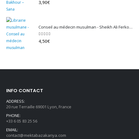
5.00
sur 5
3,90
€
Conseil au médecin musulman - Sheikh Ali Ferkous
5.00
sur 5
4,50
€
INFO CONTACT
ADDRESS:
20 rue Terraille 69001 Lyon, France
PHONE:
+33 6 05 83 25 56
EMAIL:
contact@mektabazakariya.com