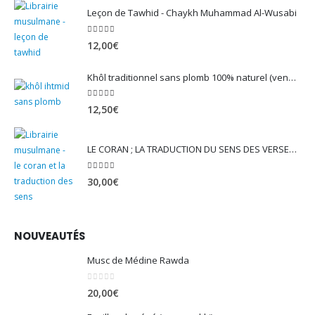
Leçon de Tawhid - Chaykh Muhammad Al-Wusabi
5.00
sur 5
12,00
€
Khôl traditionnel sans plomb 100% naturel (vendu avec son mirwed)
4.82
sur 5
12,50
€
LE CORAN ; LA TRADUCTION DU SENS DES VERSET - EDITION TAWBAH
5.00
sur 5
30,00
€
NOUVEAUTÉS
Musc de Médine Rawda
0
sur 5
20,00
€