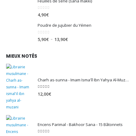
Feuilles de séné (sana makki)
0
sur 5
4,90
€
Poudre de jujubier du Yémen
0
sur 5
Plage
–
5,90
€
13,90
€
de
prix :
MIEUX NOTÉS
5,90€
à
13,90€
Charh as-sunna - Imam Isma'îl Ibn Yahya Al-Muzanî
5.00
sur 5
12,00
€
Encens Parimal - Bakhoor Sana - 15 Bâtonnets