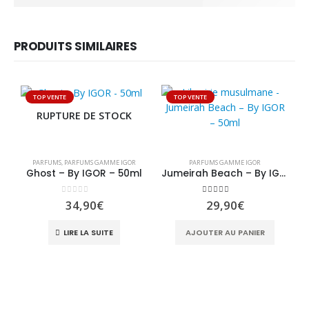
PRODUITS SIMILAIRES
TOP VENTE
TOP VENTE
RUPTURE DE STOCK
PARFUMS
,
PARFUMS GAMME IGOR
PARFUMS GAMME IGOR
Ghost – By IGOR – 50ml
Jumeirah Beach – By IGOR – 50ml
0
sur 5
5.00
sur 5
34,90
€
29,90
€
LIRE LA SUITE
AJOUTER AU PANIER