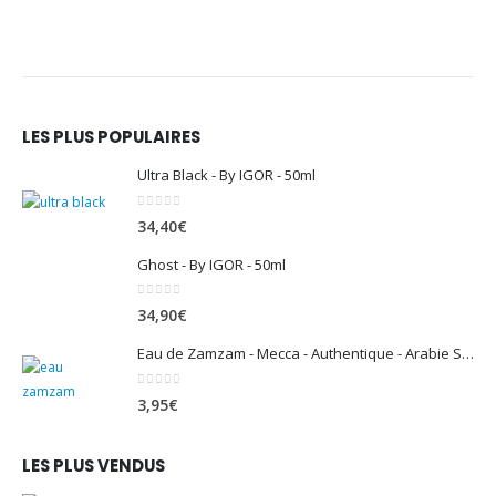
LES PLUS POPULAIRES
Ultra Black - By IGOR - 50ml
0
sur 5
34,40
€
Ghost - By IGOR - 50ml
0
sur 5
34,90
€
Eau de Zamzam - Mecca - Authentique - Arabie Saoudite - 500 ml
0
sur 5
3,95
€
LES PLUS VENDUS