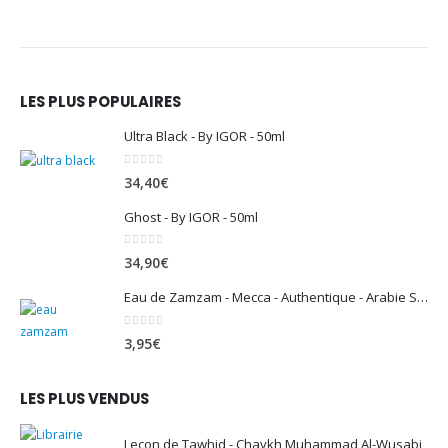
LES PLUS POPULAIRES
Ultra Black - By IGOR - 50ml
0
sur 5
34,40
€
Ghost - By IGOR - 50ml
0
sur 5
34,90
€
Eau de Zamzam - Mecca - Authentique - Arabie Saoudite - 500 ml
0
sur 5
3,95
€
LES PLUS VENDUS
Leçon de Tawhid - Chaykh Muhammad Al-Wusabi