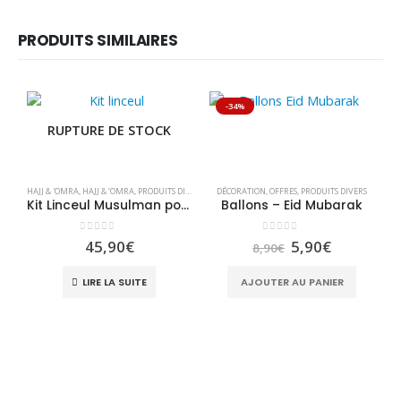
PRODUITS SIMILAIRES
-34%
RUPTURE DE STOCK
HAJJ & 'OMRA
,
HAJJ & ‘OMRA
,
PRODUITS DIVERS
,
VÊTEMENTS
DÉCORATION
,
VÊTEMENTS HOMME
,
OFFRES
,
PRODUITS DIVERS
Kit Linceul Musulman pour homme – Al Kafan
Ballons – Eid Mubarak
0
sur 5
0
sur 5
Le
Le
45,90
€
5,90
€
8,90
€
prix
prix
initial
actuel
PR
LIRE LA SUITE
AJOUTER AU PANIER
était :
est :
8,90€.
5,90€.