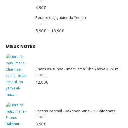
0
sur 5
4,90
€
Poudre de jujubier du Yémen
0
sur 5
Plage
–
5,90
€
13,90
€
de
prix :
MIEUX NOTÉS
5,90€
à
13,90€
Charh as-sunna - Imam Isma'îl Ibn Yahya Al-Muzanî
5.00
sur 5
12,00
€
Encens Parimal - Bakhoor Sana - 15 Bâtonnets
5.00
sur 5
3,90
€