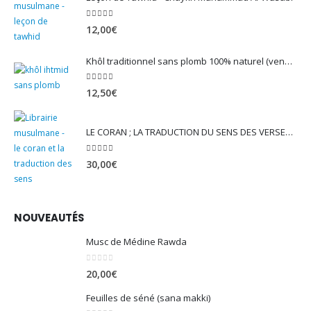
5.00
sur 5
12,00
€
Khôl traditionnel sans plomb 100% naturel (vendu avec son mirwed)
4.82
sur 5
12,50
€
LE CORAN ; LA TRADUCTION DU SENS DES VERSET - EDITION TAWBAH
5.00
sur 5
30,00
€
NOUVEAUTÉS
Musc de Médine Rawda
0
sur 5
20,00
€
Feuilles de séné (sana makki)