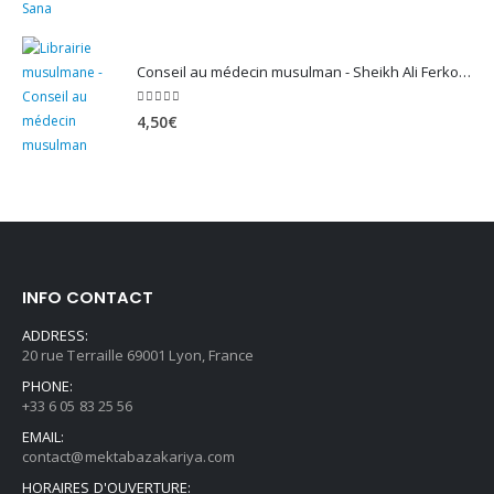
Conseil au médecin musulman - Sheikh Ali Ferkous
5.00
sur 5
4,50
€
INFO CONTACT
ADDRESS:
20 rue Terraille 69001 Lyon, France
PHONE:
+33 6 05 83 25 56
EMAIL:
contact@mektabazakariya.com
HORAIRES D'OUVERTURE: