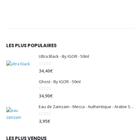
LES PLUS POPULAIRES
Ultra Black - By IGOR - 50ml
0
sur 5
34,40
€
Ghost - By IGOR - 50ml
0
sur 5
34,90
€
Eau de Zamzam - Mecca - Authentique - Arabie Saoudite - 500 ml
0
sur 5
3,95
€
LES PLUS VENDUS