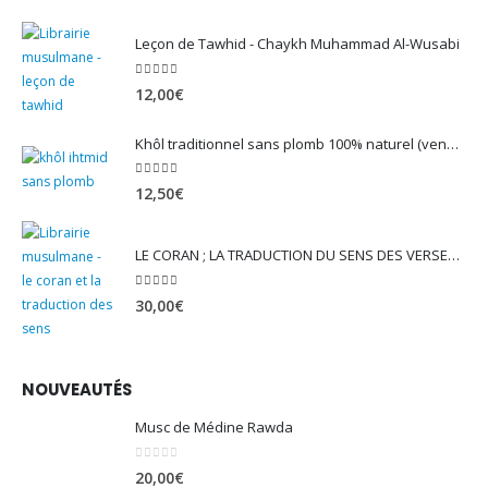
Leçon de Tawhid - Chaykh Muhammad Al-Wusabi
5.00
sur 5
12,00
€
Khôl traditionnel sans plomb 100% naturel (vendu avec son mirwed)
4.82
sur 5
12,50
€
LE CORAN ; LA TRADUCTION DU SENS DES VERSET - EDITION TAWBAH
5.00
sur 5
30,00
€
NOUVEAUTÉS
Musc de Médine Rawda
0
sur 5
20,00
€