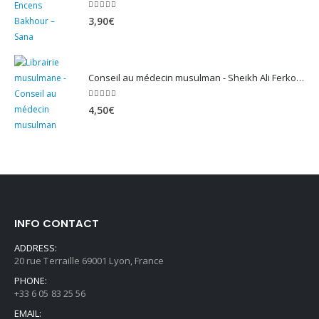
5.00
sur 5
3,90
€
Conseil au médecin musulman - Sheikh Ali Ferkous
5.00
sur 5
4,50
€
INFO CONTACT
ADDRESS:
20 rue Terraille 69001 Lyon, France
PHONE:
+33 6 05 83 25 56
EMAIL: