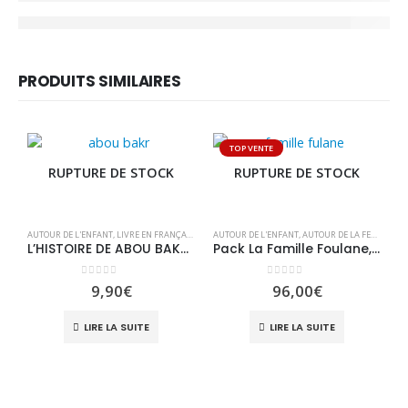
PRODUITS SIMILAIRES
TOP VENTE
RUPTURE DE STOCK
RUPTURE DE STOCK
AUTOUR DE L'ENFANT
,
LIVRE EN FRANÇAIS
,
LIVRES
AUTOUR DE L'ENFANT
,
LIVRES
,
UNIVERS KIDS
,
AUTOUR DE LA FEMME
,
IN
L’HISTOIRE DE ABOU BAKR 7/12 ans رضي اللهُ عنه
Pack La Famille Foulane, 8 Tomes
0
sur 5
0
sur 5
9,90
€
96,00
€
A
LIRE LA SUITE
LIRE LA SUITE