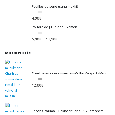
Feuilles de séné (sana makki)
0
sur 5
4,90
€
Poudre de jujubier du Yémen
0
sur 5
Plage
–
5,90
€
13,90
€
de
prix :
MIEUX NOTÉS
5,90€
à
13,90€
Charh as-sunna - Imam Isma'îl Ibn Yahya Al-Muzanî
5.00
sur 5
12,00
€
Encens Parimal - Bakhoor Sana - 15 Bâtonnets