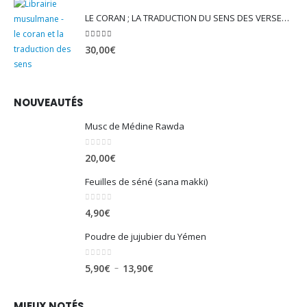
LE CORAN ; LA TRADUCTION DU SENS DES VERSET - EDITION TAWBAH
5.00
sur 5
30,00
€
NOUVEAUTÉS
Musc de Médine Rawda
0
sur 5
20,00
€
Feuilles de séné (sana makki)
0
sur 5
4,90
€
Poudre de jujubier du Yémen
0
sur 5
Plage
–
5,90
€
13,90
€
de
prix :
MIEUX NOTÉS