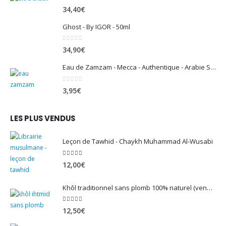
0
sur 5
34,40
€
Ghost - By IGOR - 50ml
0
sur 5
34,90
€
Eau de Zamzam - Mecca - Authentique - Arabie Saoudite - 500 ml
0
sur 5
3,95
€
LES PLUS VENDUS
Leçon de Tawhid - Chaykh Muhammad Al-Wusabi
5.00
sur 5
12,00
€
Khôl traditionnel sans plomb 100% naturel (vendu avec son mirwed)
4.82
sur 5
12,50
€