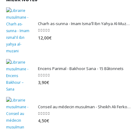
5,90€
à
13,90€
Charh as-sunna - Imam Isma'îl Ibn Yahya Al-Muzanî
5.00
sur 5
12,00
€
Encens Parimal - Bakhoor Sana - 15 Bâtonnets
5.00
sur 5
3,90
€
Conseil au médecin musulman - Sheikh Ali Ferkous
5.00
sur 5
4,50
€