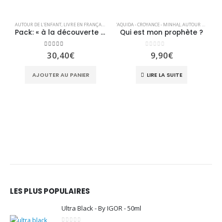
AUTOUR DE L'ENFANT
,
LIVRE EN FRANÇAIS
,
LIVRES
'AQUIDA - CROYANCE - MINHAJ
,
LIVRES
,
OFFRES
,
PACKS ISLAMIQUE
,
AUTOUR DE L'ENFANT
,
RECOMMAN
Pack: « à la découverte de la science » des éditions Idrak
Qui est mon prophète ?
5.00
sur 5
0
sur 5
30,40
€
9,90
€
A
AJOUTER AU PANIER
LIRE LA SUITE
LES PLUS POPULAIRES
Ultra Black - By IGOR - 50ml