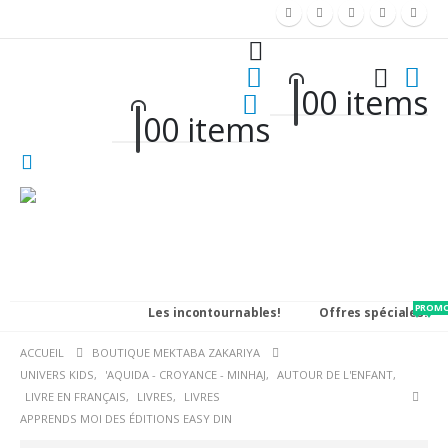
0
0 items
0
0 items
PROM
PAC
Les incontournables!
Offres spéciales!
ACCUEIL
BOUTIQUE MEKTABA ZAKARIYA
UNIVERS KIDS
,
'AQUIDA - CROYANCE - MINHAJ
,
AUTOUR DE L'ENFANT
,
LIVRE EN FRANÇAIS
,
LIVRES
,
LIVRES
APPRENDS MOI DES ÉDITIONS EASY DIN