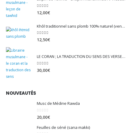
5.00
sur 5
12,00
€
Khôl traditionnel sans plomb 100% naturel (vendu avec son mirwed)
4.82
sur 5
12,50
€
LE CORAN ; LA TRADUCTION DU SENS DES VERSET - EDITION TAWBAH
5.00
sur 5
30,00
€
NOUVEAUTÉS
Musc de Médine Rawda
0
sur 5
20,00
€
Feuilles de séné (sana makki)