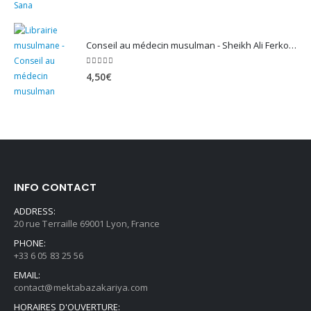
Conseil au médecin musulman - Sheikh Ali Ferkous
5.00
sur 5
4,50
€
INFO CONTACT
ADDRESS:
20 rue Terraille 69001 Lyon, France
PHONE:
+33 6 05 83 25 56
EMAIL:
contact@mektabazakariya.com
HORAIRES D'OUVERTURE: