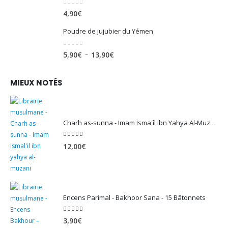
0
sur 5
4,90
€
Poudre de jujubier du Yémen
0
sur 5
Plage
–
5,90
€
13,90
€
de
prix :
MIEUX NOTÉS
5,90€
à
13,90€
Charh as-sunna - Imam Isma'îl Ibn Yahya Al-Muzanî
5.00
sur 5
12,00
€
Encens Parimal - Bakhoor Sana - 15 Bâtonnets
5.00
sur 5
3,90
€