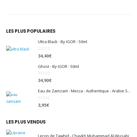
LES PLUS POPULAIRES
Ultra Black - By IGOR - 50ml
0
sur 5
34,40
€
Ghost - By IGOR - 50ml
0
sur 5
34,90
€
Eau de Zamzam - Mecca - Authentique - Arabie Saoudite - 500 ml
0
sur 5
3,95
€
LES PLUS VENDUS
Leçon de Tawhid - Chaykh Muhammad Al-Wusabi