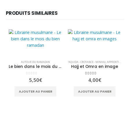
PRODUITS SIMILAIRES
AUTOUR DU RAMADAN
'AQUIDA - CROYANCE - MINHAJ
,
APPRENTISSAGE
,
F
Le bien dans le mois du bien ramadan – Cheikh Sûlayman Ar-Rûhayli
Hajj et Omra en image
0
sur 5
5.00
sur 5
5,50
€
4,00
€
'A
AJOUTER AU PANIER
AJOUTER AU PANIER