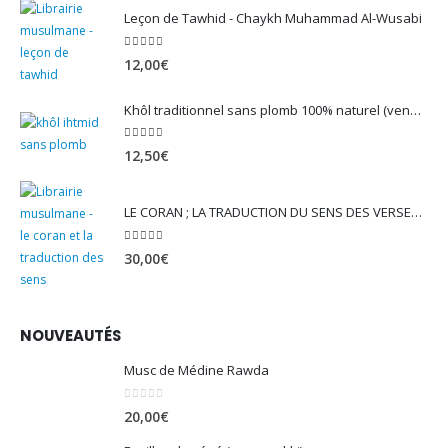
Leçon de Tawhid - Chaykh Muhammad Al-Wusabi
5.00
sur 5
12,00
€
Khôl traditionnel sans plomb 100% naturel (vendu avec son mirwed)
4.82
sur 5
12,50
€
LE CORAN ; LA TRADUCTION DU SENS DES VERSET - EDITION TAWBAH
5.00
sur 5
30,00
€
NOUVEAUTÉS
Musc de Médine Rawda
0
sur 5
20,00
€