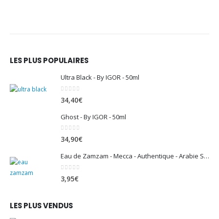
LES PLUS POPULAIRES
Ultra Black - By IGOR - 50ml
0
sur 5
34,40
€
Ghost - By IGOR - 50ml
0
sur 5
34,90
€
Eau de Zamzam - Mecca - Authentique - Arabie Saoudite - 500 ml
0
sur 5
3,95
€
LES PLUS VENDUS