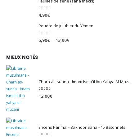
Feuilles de séné (sana makki)
0
sur 5
4,90
€
Poudre de jujubier du Yémen
0
sur 5
Plage
–
5,90
€
13,90
€
de
prix :
MIEUX NOTÉS
5,90€
à
13,90€
Charh as-sunna - Imam Isma'îl Ibn Yahya Al-Muzanî
5.00
sur 5
12,00
€
Encens Parimal - Bakhoor Sana - 15 Bâtonnets