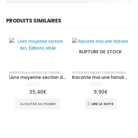
PRODUITS SIMILAIRES
RUPTURE DE STOCK
APPRENTISSAGE
,
AUTOUR DE L'ENFANT
,
LIVRE EN FRANÇAIS
AUTOUR DE L'ENFANT
,
LIVRES
,
LIVRES
,
LIVRE EN FRANÇAIS
,
OFFRES
,
UNIVERS KIDS
,
LIVRE
Livre moyenne section des Éditions Idrak
Raconte moi une histoire : Zayneb et le trésor
0
sur 5
0
sur 5
35,40
€
9,90
€
A
AJOUTER AU PANIER
LIRE LA SUITE