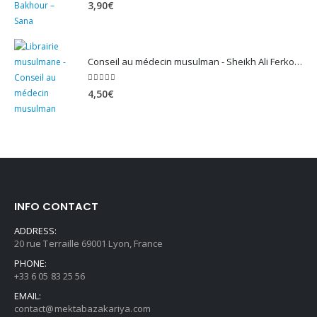
5.00
sur 5
3,90
€
Conseil au médecin musulman - Sheikh Ali Ferkous
5.00
sur 5
4,50
€
INFO CONTACT
ADDRESS:
20 rue Terraille 69001 Lyon, France
PHONE:
+33 6 05 83 25 56
EMAIL:
contact@mektabazakariya.com