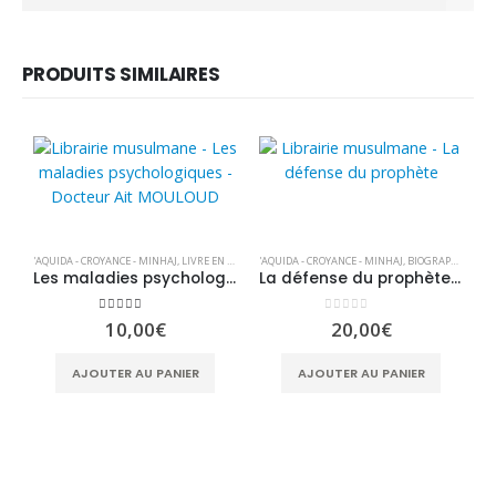
PRODUITS SIMILAIRES
'AQUIDA - CROYANCE - MINHAJ
,
LIVRE EN FRANÇAIS
'AQUIDA - CROYANCE - MINHAJ
,
LIVRES
,
MÉDECINE PROPHÉTIQUE
,
BIOGRAPHIE & RÉCITS
Les maladies psychologiques d’après Ait M’hammed Moloud
La défense du prophète – édition Wadi Shibam
5.00
sur 5
0
sur 5
10,00
€
20,00
€
'A
AJOUTER AU PANIER
AJOUTER AU PANIER