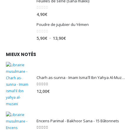
Feuilles de séné (sana makki)
0
sur 5
4,90
€
Poudre de jujubier du Yémen
0
sur 5
Plage
–
5,90
€
13,90
€
de
prix :
MIEUX NOTÉS
5,90€
à
13,90€
Charh as-sunna - Imam Isma'îl Ibn Yahya Al-Muzanî
5.00
sur 5
12,00
€
Encens Parimal - Bakhoor Sana - 15 Bâtonnets