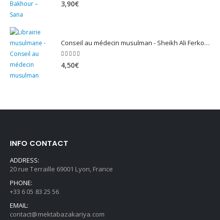
5.00
sur 5
3,90
€
Conseil au médecin musulman - Sheikh Ali Ferkous
5.00
sur 5
4,50
€
INFO CONTACT
ADDRESS:
20 rue Terraille 69001 Lyon, France
PHONE:
+33 6 05 83 25 56
EMAIL:
contact@mektabazakariya.com