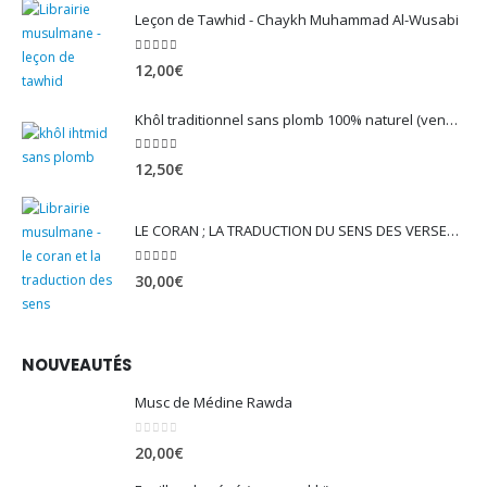
Leçon de Tawhid - Chaykh Muhammad Al-Wusabi
5.00
sur 5
12,00
€
Khôl traditionnel sans plomb 100% naturel (vendu avec son mirwed)
4.82
sur 5
12,50
€
LE CORAN ; LA TRADUCTION DU SENS DES VERSET - EDITION TAWBAH
5.00
sur 5
30,00
€
NOUVEAUTÉS
Musc de Médine Rawda
0
sur 5
20,00
€