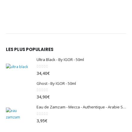
LES PLUS POPULAIRES
Ultra Black - By IGOR - 50ml
0
sur 5
34,40
€
Ghost - By IGOR - 50ml
0
sur 5
34,90
€
Eau de Zamzam - Mecca - Authentique - Arabie Saoudite - 500 ml
0
sur 5
3,95
€