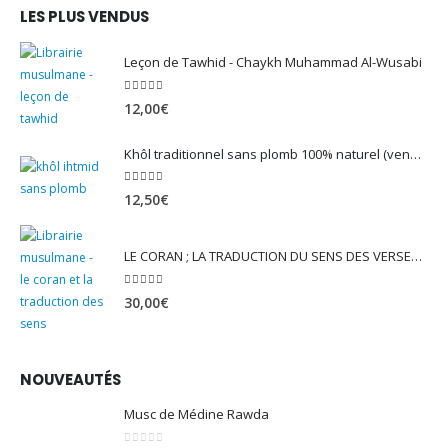
LES PLUS VENDUS
Leçon de Tawhid - Chaykh Muhammad Al-Wusabi
5.00
sur 5
12,00
€
Khôl traditionnel sans plomb 100% naturel (vendu avec son mirwed)
4.82
sur 5
12,50
€
LE CORAN ; LA TRADUCTION DU SENS DES VERSET - EDITION TAWBAH
5.00
sur 5
30,00
€
NOUVEAUTÉS
Musc de Médine Rawda