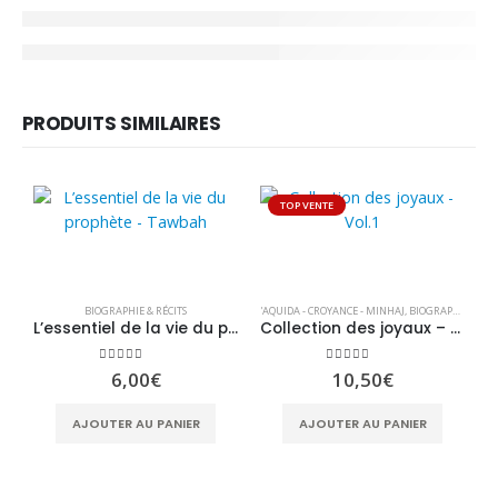
PRODUITS SIMILAIRES
TOP VENTE
BIOGRAPHIE & RÉCITS
'AQUIDA - CROYANCE - MINHAJ
,
BIOGRAPHIE & RÉCITS
L’essentiel de la vie du prophète – Tawbah
Collection des joyaux – Vol.1
5.00
sur 5
5.00
sur 5
6,00
€
10,50
€
'A
AJOUTER AU PANIER
AJOUTER AU PANIER