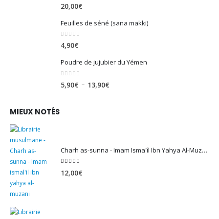
0
sur 5
20,00
€
Feuilles de séné (sana makki)
0
sur 5
4,90
€
Poudre de jujubier du Yémen
0
sur 5
Plage
–
5,90
€
13,90
€
de
prix :
MIEUX NOTÉS
5,90€
à
13,90€
Charh as-sunna - Imam Isma'îl Ibn Yahya Al-Muzanî
5.00
sur 5
12,00
€