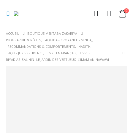
0
ACCUEIL
BOUTIQUE MEKTABA ZAKARIYA
BIOGRAPHIE & RÉCITS
,
'AQUIDA - CROYANCE - MINHAJ
,
RECOMMANDATIONS & COMPORTEMENTS
,
HADITH
,
FIQH - JURISPRUDENCE
,
LIVRE EN FRANÇAIS
,
LIVRES
RIYAD AS-SALIHIN -LE JARDIN DES VERTUEUX- L’IMAM AN-NAWAWI