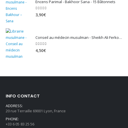
Encens Parimal - Bakhoor Sana - 15 Bâtonnets
5.00
sur 5
3,90
€
Conseil au médecin musulman - Sheikh Ali Ferkous
5.00
sur 5
4,50
€
INFO CONTACT
ADDRESS:
20 rue Terraille 69001 Lyon, France
PHONE:
+33 6 05 83 25 56