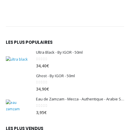
LES PLUS POPULAIRES
Ultra Black - By IGOR - 50ml
0
sur 5
34,40
€
Ghost - By IGOR - 50ml
0
sur 5
34,90
€
Eau de Zamzam - Mecca - Authentique - Arabie Saoudite - 500 ml
0
sur 5
3,95
€
LES PLUS VENDUS