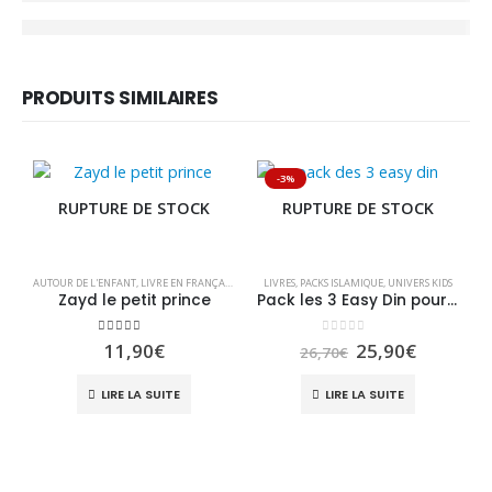
PRODUITS SIMILAIRES
-3%
RUPTURE DE STOCK
RUPTURE DE STOCK
AUTOUR DE L'ENFANT
,
LIVRE EN FRANÇAIS
,
LIVRES
LIVRES
,
LIVRES
,
PACKS ISLAMIQUE
,
UNIVERS KIDS
,
UNIVERS KIDS
Zayd le petit prince
Pack les 3 Easy Din pour enfant
5.00
sur 5
0
sur 5
Le
Le
11,90
€
25,90
€
26,70
€
prix
prix
initial
actuel
'A
LIRE LA SUITE
LIRE LA SUITE
était :
est :
26,70€.
25,90€.