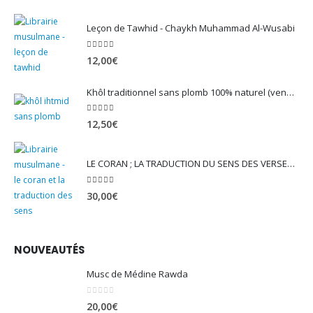
Leçon de Tawhid - Chaykh Muhammad Al-Wusabi
5.00
sur 5
12,00
€
Khôl traditionnel sans plomb 100% naturel (vendu avec son mirwed)
4.82
sur 5
12,50
€
LE CORAN ; LA TRADUCTION DU SENS DES VERSET - EDITION TAWBAH
5.00
sur 5
30,00
€
NOUVEAUTÉS
Musc de Médine Rawda
0
sur 5
20,00
€