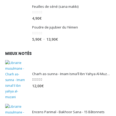
Feuilles de séné (sana makki)
0
sur 5
4,90
€
Poudre de jujubier du Yémen
0
sur 5
Plage
–
5,90
€
13,90
€
de
prix :
MIEUX NOTÉS
5,90€
à
13,90€
Charh as-sunna - Imam Isma'îl Ibn Yahya Al-Muzanî
5.00
sur 5
12,00
€
Encens Parimal - Bakhoor Sana - 15 Bâtonnets