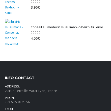
5.00
sur 5
3,90
€
Conseil au médecin musulman - Sheikh Ali Ferkous
5.00
sur 5
4,50
€
INFO CONTACT
ADDRESS:
20 rue Terraille 69001 Lyon, France
PHONE:
+33 6 05 83 25 56
EMAIL: