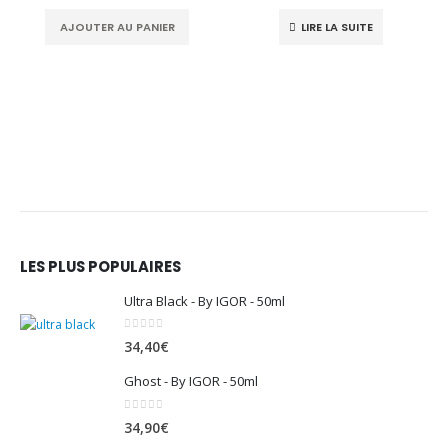
AJOUTER AU PANIER
LIRE LA SUITE
LES PLUS POPULAIRES
Ultra Black - By IGOR - 50ml
0
sur 5
34,40
€
Ghost - By IGOR - 50ml
0
sur 5
34,90
€