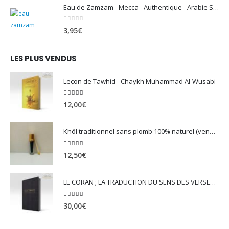
Eau de Zamzam - Mecca - Authentique - Arabie Saoudite - 500 ml
0
sur 5
3,95
€
LES PLUS VENDUS
Leçon de Tawhid - Chaykh Muhammad Al-Wusabi
5.00
sur 5
12,00
€
Khôl traditionnel sans plomb 100% naturel (vendu avec son mirwed)
4.82
sur 5
12,50
€
LE CORAN ; LA TRADUCTION DU SENS DES VERSET - EDITION TAWBAH
5.00
sur 5
30,00
€