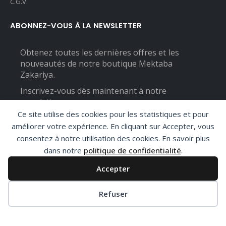
C.G.V.
ABONNEZ-VOUS À LA NEWSLETTER
Obtenez toutes les dernières offres et les
nouveautés de notre boutique Mektaba
Zakariya.
Inscrivez-vous dès maintenant à notre
newsletter :
Ce site utilise des cookies pour les statistiques et pour
améliorer votre expérience. En cliquant sur Accepter, vous
consentez à notre utilisation des cookies. En savoir plus
dans notre
politique de confidentialité
.
Accepter
Refuser
Copyright 2024 © Tous droits réservés à Mektaba Zakariya