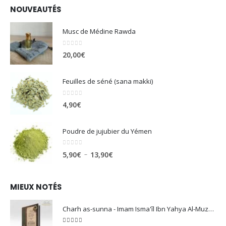
NOUVEAUTÉS
Musc de Médine Rawda
0
sur 5
20,00
€
Feuilles de séné (sana makki)
0
sur 5
4,90
€
Poudre de jujubier du Yémen
0
sur 5
Plage
–
5,90
€
13,90
€
de
prix :
MIEUX NOTÉS
5,90€
à
Charh as-sunna - Imam Isma'îl Ibn Yahya Al-Muzanî
13,90€