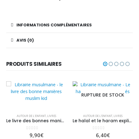
INFORMATIONS COMPLÉMENTAIRES
AVIS (0)
PRODUITS SIMILAIRES
RUPTURE DE STOCK
AUTOUR DE L'ENFANT
,
LIVRES
AUTOUR DE L'ENFANT
,
LIVRES
Le livre des bonnes manières (7 à 12 ans)
Le halal et le haram expliqués aux enfants (10 ans et +)
0
sur 5
0
sur 5
9,90
€
6,40
€