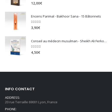
5.00
sur 5
12,00
€
Encens Parimal - Bakhoor Sana - 15 Bâtonnets
5.00
sur 5
3,90
€
Conseil au médecin musulman - Sheikh Ali Ferkous
5.00
sur 5
4,50
€
INFO CONTACT
ADDRESS:
20 rue Terraille 69001 Lyon, France
PHONE: