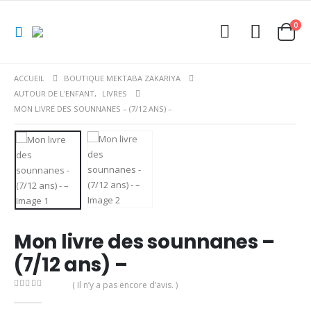
0
ACCUEIL
BOUTIQUE MEKTABA ZAKARIYA
AUTOUR DE L'ENFANT
,
LIVRES
MON LIVRE DES SOUNNANES – (7/12 ANS) –
Mon livre des sounnanes –
(7/12 ans) –
( Il n’y a pas encore d’avis. )
0
Sur 5