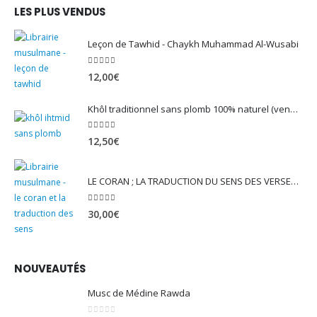
LES PLUS VENDUS
Leçon de Tawhid - Chaykh Muhammad Al-Wusabi
5.00
sur 5
12,00
€
Khôl traditionnel sans plomb 100% naturel (vendu avec son mirwed)
4.82
sur 5
12,50
€
LE CORAN ; LA TRADUCTION DU SENS DES VERSET - EDITION TAWBAH
5.00
sur 5
30,00
€
NOUVEAUTÉS
Musc de Médine Rawda