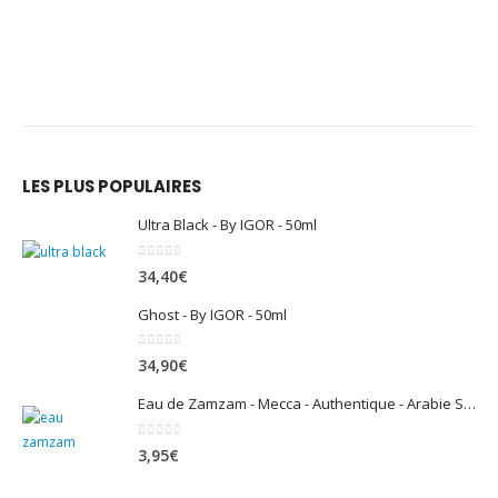
LES PLUS POPULAIRES
Ultra Black - By IGOR - 50ml
0
sur 5
34,40
€
Ghost - By IGOR - 50ml
0
sur 5
34,90
€
Eau de Zamzam - Mecca - Authentique - Arabie Saoudite - 500 ml
0
sur 5
3,95
€