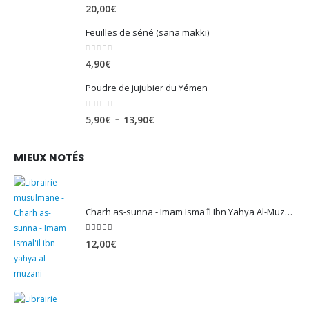
0
sur 5
20,00
€
Feuilles de séné (sana makki)
0
sur 5
4,90
€
Poudre de jujubier du Yémen
0
sur 5
Plage
–
5,90
€
13,90
€
de
prix :
MIEUX NOTÉS
5,90€
à
13,90€
Charh as-sunna - Imam Isma'îl Ibn Yahya Al-Muzanî
5.00
sur 5
12,00
€