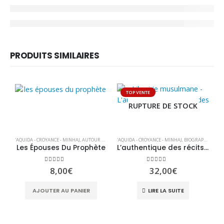
PRODUITS SIMILAIRES
TOP VENTE
RUPTURE DE STOCK
'AQUIDA - CROYANCE - MINHAJ
,
AUTOUR DE LA FEMME
'AQUIDA - CROYANCE - MINHAJ
,
BIOGRAPHIE & RÉCITS
,
LIVRE EN FRANÇAIS
,
BIOGRAPHIE & RÉCITS
Les Épouses Du Prophète
L’authentique des récits des prophètes – Ibn Kathir
5.00
sur 5
5.00
sur 5
8,00
€
32,00
€
'A
AJOUTER AU PANIER
LIRE LA SUITE
L