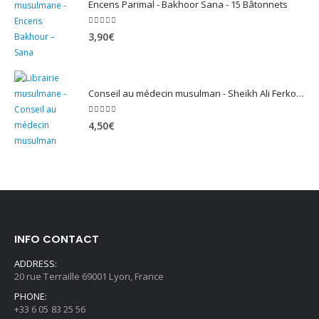
Encens Parimal - Bakhoor Sana - 15 Bâtonnets
5.00
sur 5
3,90
€
Conseil au médecin musulman - Sheikh Ali Ferkous
5.00
sur 5
4,50
€
INFO CONTACT
ADDRESS:
20 rue Terraille 69001 Lyon, France
PHONE:
+33 6 05 83 25 56