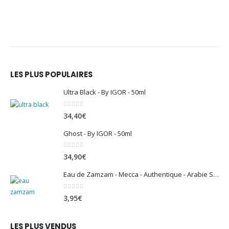
LES PLUS POPULAIRES
Ultra Black - By IGOR - 50ml
0
sur 5
34,40
€
Ghost - By IGOR - 50ml
0
sur 5
34,90
€
Eau de Zamzam - Mecca - Authentique - Arabie Saoudite - 500 ml
0
sur 5
3,95
€
LES PLUS VENDUS