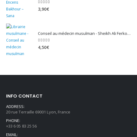
5.00
sur 5
3,90
€
Conseil au médecin musulman - Sheikh Ali Ferkous
5.00
sur 5
4,50
€
INFO CONTACT
ADDRESS:
20 rue Terraille 69001 Lyon, France
PHONE:
+33 6 05 83 25 56
EMAIL: