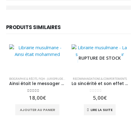
PRODUITS SIMILAIRES
RUPTURE DE STOCK
BIOGRAPHIE & RÉCITS
,
FIQH - JURISPRUDENCE
,
LIVRE EN FRANÇAIS
RECOMMANDATIONS & COMPORTEMENTS
,
LIVRES
,
RECOMMANDATIONS &
Ainsi était le messager d’Allah ﷺ – édition Tawbah
La sincérité et son effet sur l’unité des musulmans
5.00
sur 5
0
sur 5
18,00
€
5,00
€
'A
AJOUTER AU PANIER
LIRE LA SUITE