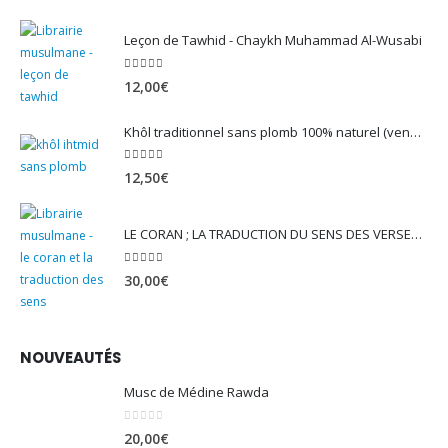
Leçon de Tawhid - Chaykh Muhammad Al-Wusabi
5.00
sur 5
12,00
€
Khôl traditionnel sans plomb 100% naturel (vendu avec son mirwed)
4.82
sur 5
12,50
€
LE CORAN ; LA TRADUCTION DU SENS DES VERSET - EDITION TAWBAH
5.00
sur 5
30,00
€
NOUVEAUTÉS
Musc de Médine Rawda
0
sur 5
20,00
€