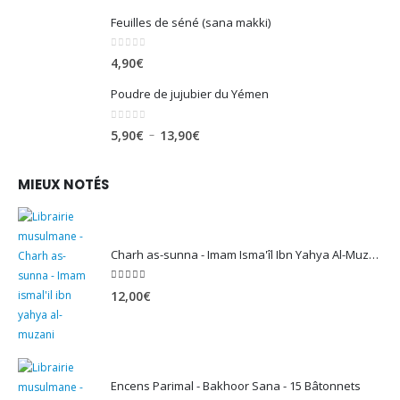
Feuilles de séné (sana makki)
0
sur 5
4,90
€
Poudre de jujubier du Yémen
0
sur 5
Plage
–
5,90
€
13,90
€
de
prix :
MIEUX NOTÉS
5,90€
à
13,90€
Charh as-sunna - Imam Isma'îl Ibn Yahya Al-Muzanî
5.00
sur 5
12,00
€
Encens Parimal - Bakhoor Sana - 15 Bâtonnets