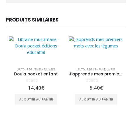
PRODUITS SIMILAIRES
AUTOUR DE L'ENFANT
,
LIVRES
AUTOUR DE L'ENFANT
,
LIVRES
Dou’a pocket enfant
J’apprends mes premiers mots: les légumes
0
sur 5
0
sur 5
14,40
€
5,40
€
AJOUTER AU PANIER
AJOUTER AU PANIER