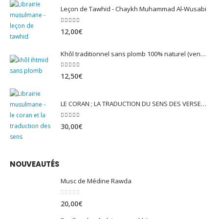
Leçon de Tawhid - Chaykh Muhammad Al-Wusabi
5.00
sur 5
12,00
€
Khôl traditionnel sans plomb 100% naturel (vendu avec son mirwed)
4.82
sur 5
12,50
€
LE CORAN ; LA TRADUCTION DU SENS DES VERSET - EDITION TAWBAH
5.00
sur 5
30,00
€
NOUVEAUTÉS
Musc de Médine Rawda
0
sur 5
20,00
€