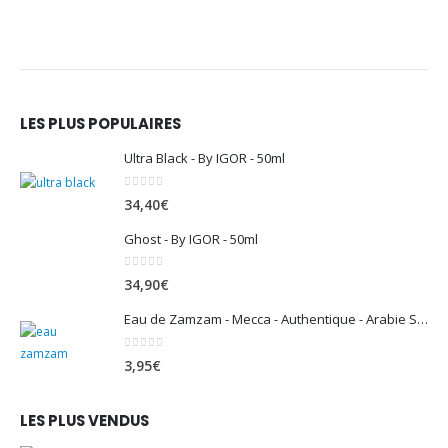
LES PLUS POPULAIRES
Ultra Black - By IGOR - 50ml
0
sur 5
34,40
€
Ghost - By IGOR - 50ml
0
sur 5
34,90
€
Eau de Zamzam - Mecca - Authentique - Arabie Saoudite - 500 ml
0
sur 5
3,95
€
LES PLUS VENDUS