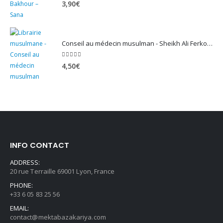
5.00
sur 5
3,90
€
Conseil au médecin musulman - Sheikh Ali Ferkous
5.00
sur 5
4,50
€
INFO CONTACT
ADDRESS:
20 rue Terraille 69001 Lyon, France
PHONE:
+33 6 05 83 25 56
EMAIL:
contact@mektabazakariya.com