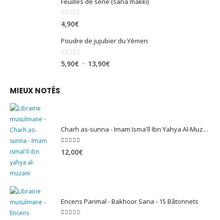
Feuilles de séné (sana makki)
0
sur 5
4,90
€
Poudre de jujubier du Yémen
0
sur 5
Plage
–
5,90
€
13,90
€
de
prix :
MIEUX NOTÉS
5,90€
à
13,90€
Charh as-sunna - Imam Isma'îl Ibn Yahya Al-Muzanî
5.00
sur 5
12,00
€
Encens Parimal - Bakhoor Sana - 15 Bâtonnets