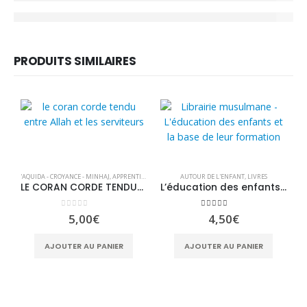
PRODUITS SIMILAIRES
'AQUIDA - CROYANCE - MINHAJ
,
APPRENTISSAGE
,
CORAN & TAFSIR
AUTOUR DE L'ENFANT
,
FIQH - JURISPRUDENCE
,
LIVRES
,
LIVRE E
LE CORAN CORDE TENDUE ENTRE ALLAH ET LES HOMMES – ABD AL-RAZZAQ AL-BADR – EDITIONS TABARI
L’éducation des enfants et la base de leur formation
0
sur 5
5.00
sur 5
5,00
€
4,50
€
'A
AJOUTER AU PANIER
AJOUTER AU PANIER