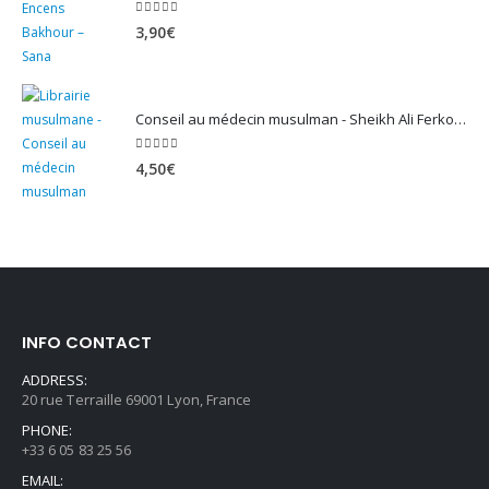
5.00
sur 5
3,90
€
Conseil au médecin musulman - Sheikh Ali Ferkous
5.00
sur 5
4,50
€
INFO CONTACT
ADDRESS:
20 rue Terraille 69001 Lyon, France
PHONE:
+33 6 05 83 25 56
EMAIL: