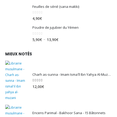
Feuilles de séné (sana makki)
0
sur 5
4,90
€
Poudre de jujubier du Yémen
0
sur 5
Plage
–
5,90
€
13,90
€
de
prix :
MIEUX NOTÉS
5,90€
à
13,90€
Charh as-sunna - Imam Isma'îl Ibn Yahya Al-Muzanî
5.00
sur 5
12,00
€
Encens Parimal - Bakhoor Sana - 15 Bâtonnets