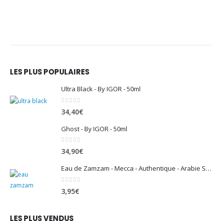
LES PLUS POPULAIRES
Ultra Black - By IGOR - 50ml
0
sur 5
34,40
€
Ghost - By IGOR - 50ml
0
sur 5
34,90
€
Eau de Zamzam - Mecca - Authentique - Arabie Saoudite - 500 ml
0
sur 5
3,95
€
LES PLUS VENDUS