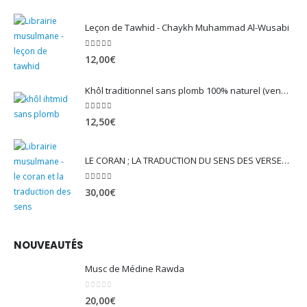
Leçon de Tawhid - Chaykh Muhammad Al-Wusabi
5.00
sur 5
12,00
€
Khôl traditionnel sans plomb 100% naturel (vendu avec son mirwed)
4.82
sur 5
12,50
€
LE CORAN ; LA TRADUCTION DU SENS DES VERSET - EDITION TAWBAH
5.00
sur 5
30,00
€
NOUVEAUTÉS
Musc de Médine Rawda
0
sur 5
20,00
€