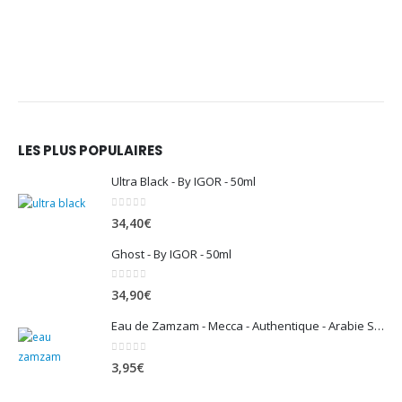
LES PLUS POPULAIRES
Ultra Black - By IGOR - 50ml
0
sur 5
34,40
€
Ghost - By IGOR - 50ml
0
sur 5
34,90
€
Eau de Zamzam - Mecca - Authentique - Arabie Saoudite - 500 ml
0
sur 5
3,95
€