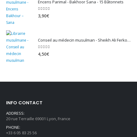
Encens Parimal - Bakhoor Sana - 15 Bâtonnets
5.00
sur 5
3,90
€
Conseil au médecin musulman - Sheikh Ali Ferkous
5.00
sur 5
4,50
€
INFO CONTACT
ADDRESS:
20 rue Terraille 69001 Lyon, France
PHONE:
+33 6 05 83 25 56