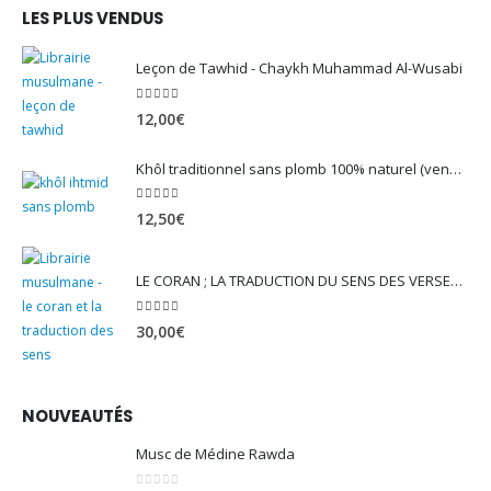
LES PLUS VENDUS
Leçon de Tawhid - Chaykh Muhammad Al-Wusabi
5.00
sur 5
12,00
€
Khôl traditionnel sans plomb 100% naturel (vendu avec son mirwed)
4.82
sur 5
12,50
€
LE CORAN ; LA TRADUCTION DU SENS DES VERSET - EDITION TAWBAH
5.00
sur 5
30,00
€
NOUVEAUTÉS
Musc de Médine Rawda