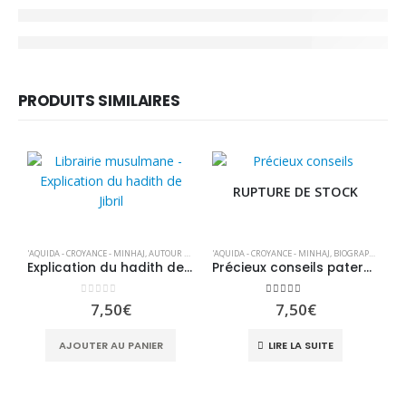
PRODUITS SIMILAIRES
RUPTURE DE STOCK
'AQUIDA - CROYANCE - MINHAJ
,
AUTOUR DE LA FEMME
'AQUIDA - CROYANCE - MINHAJ
,
BIOGRAPHIE & RÉCITS
,
FIQH - JURISPRUDE
,
BIOGRAPHIE & RÉCITS
Explication du hadith de Jibril
Précieux conseils paternels
0
sur 5
5.00
sur 5
7,50
€
7,50
€
'A
AJOUTER AU PANIER
LIRE LA SUITE