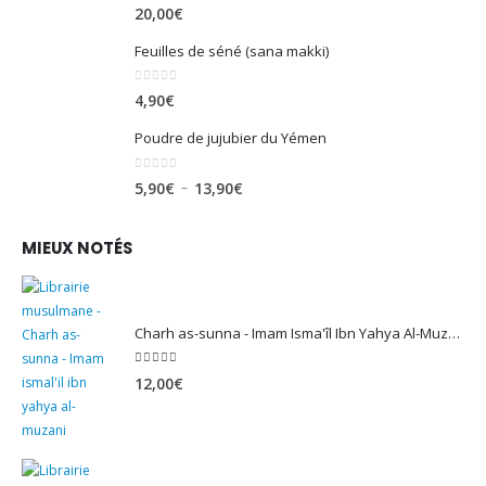
0
sur 5
20,00
€
Feuilles de séné (sana makki)
0
sur 5
4,90
€
Poudre de jujubier du Yémen
0
sur 5
Plage
–
5,90
€
13,90
€
de
prix :
MIEUX NOTÉS
5,90€
à
13,90€
Charh as-sunna - Imam Isma'îl Ibn Yahya Al-Muzanî
5.00
sur 5
12,00
€