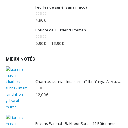
Feuilles de séné (sana makki)
0
sur 5
4,90
€
Poudre de jujubier du Yémen
0
sur 5
Plage
–
5,90
€
13,90
€
de
prix :
MIEUX NOTÉS
5,90€
à
13,90€
Charh as-sunna - Imam Isma'îl Ibn Yahya Al-Muzanî
5.00
sur 5
12,00
€
Encens Parimal - Bakhoor Sana - 15 Bâtonnets