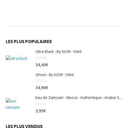
LES PLUS POPULAIRES
Ultra Black - By IGOR - 50ml
0
sur 5
34,40
€
Ghost - By IGOR - 50ml
0
sur 5
34,90
€
Eau de Zamzam - Mecca - Authentique - Arabie Saoudite - 500 ml
0
sur 5
3,95
€
LES PLUS VENDUS