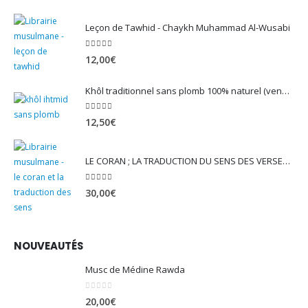
Leçon de Tawhid - Chaykh Muhammad Al-Wusabi
5.00
sur 5
12,00
€
Khôl traditionnel sans plomb 100% naturel (vendu avec son mirwed)
4.82
sur 5
12,50
€
LE CORAN ; LA TRADUCTION DU SENS DES VERSET - EDITION TAWBAH
5.00
sur 5
30,00
€
NOUVEAUTÉS
Musc de Médine Rawda
0
sur 5
20,00
€