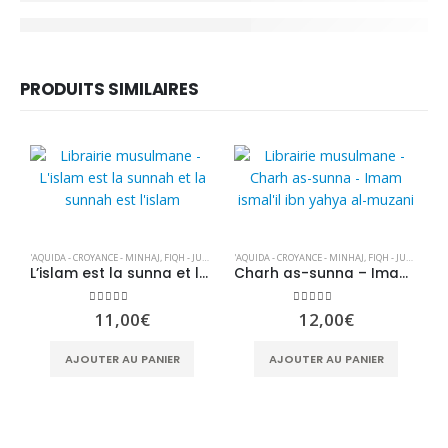
PRODUITS SIMILAIRES
'AQUIDA - CROYANCE - MINHAJ
,
FIQH - JURISPRUDENCE
'AQUIDA - CROYANCE - MINHAJ
,
HADITH
,
RECOMMANDATIONS & COMPORT
,
FIQH - JURISPRUDENCE
L’islam est la sunna et la sunna est l’islam
Charh as-sunna – Imam Isma’îl Ibn Yahya Al-Muzanî
5.00
sur 5
5.00
sur 5
11,00
€
12,00
€
AJOUTER AU PANIER
AJOUTER AU PANIER