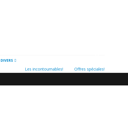
PROMO
PACK
 DIVERS
Les incontournables!
Offres spéciales!